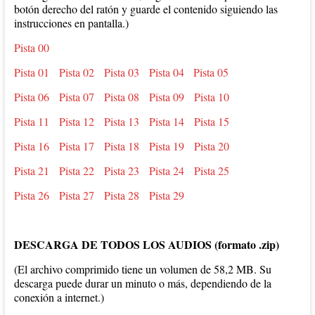
botón derecho del ratón y guarde el contenido siguiendo las
instrucciones en pantalla.)
Pista 00
Pista 01
Pista 02
Pista 03
Pista 04
Pista 05
Pista 06
Pista 07
Pista 08
Pista 09
Pista 10
Pista 11
Pista 12
Pista 13
Pista 14
Pista 15
Pista 16
Pista 17
Pista 18
Pista 19
Pista 20
Pista 21
Pista 22
Pista 23
Pista 24
Pista 25
Pista 26
Pista 27
Pista 28
Pista 29
DESCARGA DE TODOS LOS AUDIOS (formato .zip)
(El archivo comprimido tiene un volumen de 58,2 MB. Su
descarga puede durar un minuto o más, dependiendo de la
conexión a internet.)