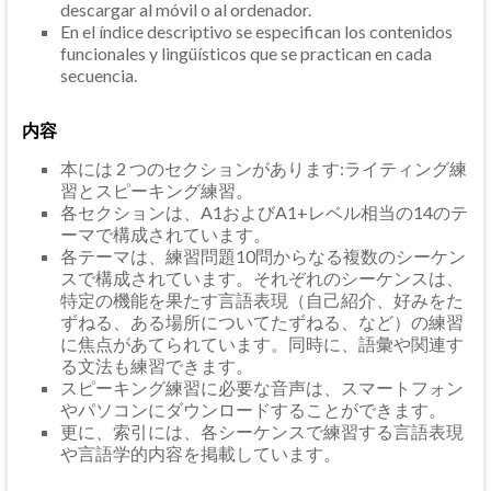
descargar al móvil o al ordenador.
En el índice descriptivo se especifican los contenidos
funcionales y lingüísticos que se practican en cada
secuencia.
内容
本には 2 つのセクションがあります:ライティング練
習とスピーキング練習。
各セクションは、A1およびA1+レベル相当の14のテ
ーマで構成されています。
各テーマは、練習問題10問からなる複数のシーケン
スで構成されています。それぞれのシーケンスは、
特定の機能を果たす言語表現（自己紹介、好みをた
ずねる、ある場所についてたずねる、など）の練習
に焦点があてられています。同時に、語彙や関連す
る文法も練習できます。
スピーキング練習に必要な音声は、スマートフォン
やパソコンにダウンロードすることができます。
更に、索引には、各シーケンスで練習する言語表現
や言語学的内容を掲載しています。