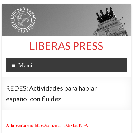
Saltar
al
contenido
LIBERAS PRESS
Menú
REDES: Actividades para hablar
español con fluidez
A la venta en:
https://amzn.asia/d/8IaqKbA