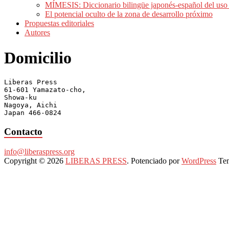
MÍMESIS: Diccionario bilingüe japonés-español del us
El potencial oculto de la zona de desarrollo próximo
Propuestas editoriales
Autores
Domicilio
Liberas Press 

61-601 Yamazato-cho, 

Showa-ku 

Nagoya, Aichi 

Japan 466-0824
Contacto
info@liberaspress.org
Copyright © 2026
LIBERAS PRESS
. Potenciado por
WordPress
Tem