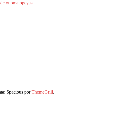
o de onomatopeyas
a: Spacious por
ThemeGrill
.