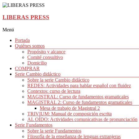
Saltar
al
contenido
LIBERAS PRESS
Menú
Portada
Quiénes somos
Propósito y alcance
Comité consultivo
Domicilio
COMPRAR
Serie Cambio didáctico
Sobre la serie Cambio didáctico
REDES: Actividades para hablar español con fluidez
Contextos: curso de lectura
MAGISTRAL: Curso de fundamentos gramaticales
MAGISTRAL 2: Curso de fundamentos gramaticales
Mesa de trabajo de Magistral 2
TRIVIUM: Manual de composición escrita
AL OÍDO: Actividades comunicativas de pronunciación
Serie Fundamentos
Sobre la serie Fundamentos
Filosofía de la enseñanza de lenguas extranjeras