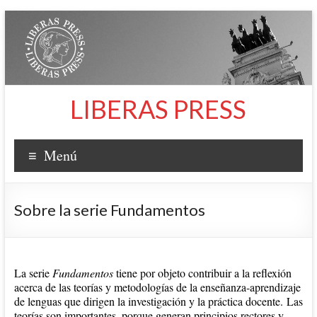
Saltar
al
contenido
LIBERAS PRESS
Menú
Sobre la serie Fundamentos
La serie
Fundamentos
tiene por objeto contribuir a la reflexión
acerca de las teorías y metodologías de la enseñanza-aprendizaje
de lenguas que dirigen la investigación y la práctica docente. Las
teorías son importantes, porque generan principios rectores y